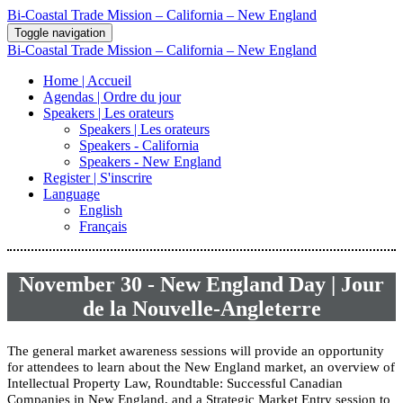
Bi-Coastal Trade Mission – California – New England
Toggle navigation
Bi-Coastal Trade Mission – California – New England
Home | Accueil
Agendas | Ordre du jour
Speakers | Les orateurs
Speakers | Les orateurs
Speakers - California
Speakers - New England
Register | S'inscrire
Language
English
Français
November 30 - New England Day | Jour
de la Nouvelle-Angleterre
The general market awareness sessions will provide an opportunity
for attendees to learn about the New England market, an overview of
Intellectual Property Law, Roundtable: Successful Canadian
Companies in New England, and a Strategic Market Entry session to